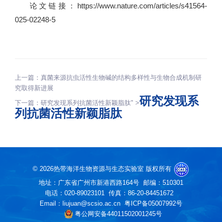
论文链接：https://www.nature.com/articles/s41564-
025-02248-5
上一篇：
真菌来源抗虫活性生物碱的结构多样性与生物合成机制研
究取得新进展
研究发现系
下一篇：
研究发现系列抗菌活性新颖脂肽" >
列抗菌活性新颖脂肽
©
2026热带海洋生物资源与生态实验室 版权所有
地址：广东省广州市新港西路164号
邮编：510301
电话：020-89023101
传真：86-20-84451672
Email：liujuan@scsio.ac.cn
粤ICP备05007992号
粤公网安备44011502001245号