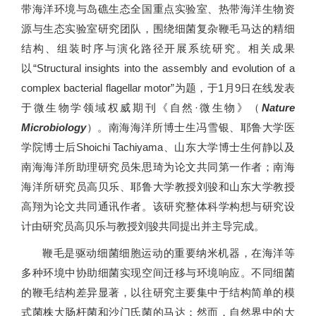
带海洋环境与岛礁生态全国重点实验室、热带海洋生物资
源与生态实验室研究团队，围绕细菌复杂鞭毛马达的精细
结构、组装时序与演化路径开展系统研究。相关成果
以“Structural insights into the assembly and evolution of a
complex bacterial flagellar motor”为题，于1月9日在线发表
于微生物学领域权威期刊《自然·微生物》（
Nature
Microbiology
）。南海海洋所博士生冯雪银、耶鲁大学医
学院博士后Shoichi Tachiyama、山东大学博士生何静以及
南海海洋所助理研究员朱思琦为论文共同第一作者；南海
海洋所研究员高贝乐、耶鲁大学教授刘骏和山东大学教授
高翔为论文共同通讯作者。该研究整体科学构想与研究设
计由研究员高贝乐与教授刘骏共同提出并主导完成。
鞭毛是驱动细菌细胞运动的重要纳米机器，在海洋等
多种环境中协助细菌实现空间迁移与环境响应。不同细菌
的鞭毛结构差异显著，以往研究主要集中于结构简单的模
式菌株大肠杆菌和沙门氏菌的马达；然而，自然界中的大