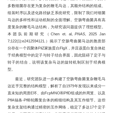
多数细菌存在更为复杂的鞭毛马达，其额外结构的组成、
组装时序以及进化路径缺乏系统研究，限制了我们对细菌
马达的多样性和运动机制的全面理解。空肠弯曲菌具有高
度复杂的鞭毛马达结构，为研究该问题提供了理想模型。
本团队前期研究（Chen et. al,
PNAS
, 2025 Jan
7;122(1):e2412594121.）揭示了空肠弯曲菌马达的胞质部
分存在一个四聚体PilZ家族蛋白FlgX，并且该蛋白复合体处
于经典模型中的定子与转子结合界面，因此阻碍了定子与
转子的结合，说明该复杂马达的旋转机制区别于经典模
型。
最近，研究团队进一步构建了空肠弯曲菌复杂鞭毛马
达近乎完整的结构模型，解析了自1979年发现以来成分一
直未知的周质E环、由FcpMNO和PflD组成的外周笼、以及
PflA辐条-PflB轮圈复合体的精细结构及其互作细节。这些
复杂支架结构通过精密的互作网络，稳定了多达17个定子