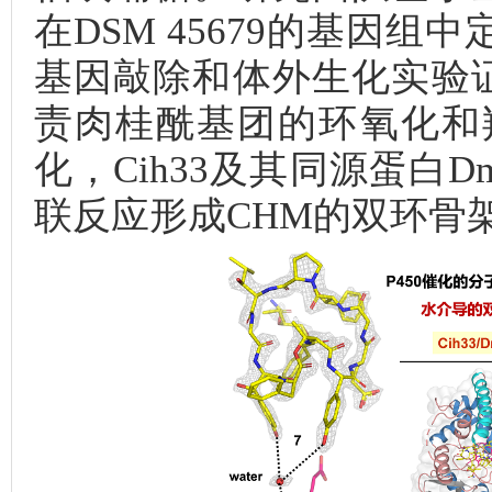
在DSM 45679的基因
基因敲除和体外生化实验证实
责肉桂酰基团的环氧化和羟
化，Cih33及其同源蛋白D
联反应形成CHM的双环骨