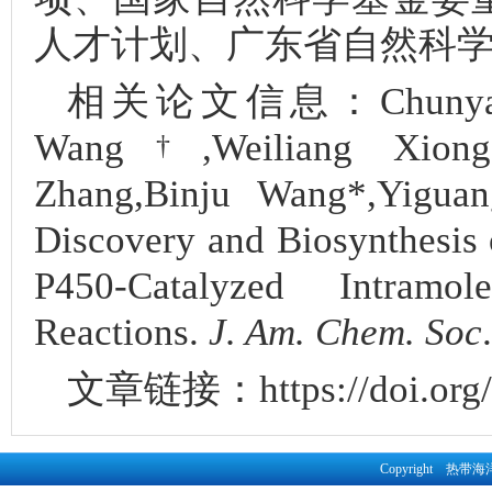
人才计划、广东省自然科
相关论文信息：Chunyan
Wang
,Weiliang Xion
†
Zhang,Binju Wang*,Yigua
Discovery and Biosynthesis
P450-Catalyzed Intram
Reactions.
J. Am. Chem. Soc
文章链接：https://doi.org/1
Copyright 