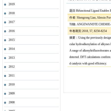
2019
题目
:
Bifunctional Ligand Enables 
2018
作者
: Shengrong Liao, Alessio P
2017
刊物
: ANGEWANDTE CHEMIE-
2016
年卷期页
:
2018, 57, 8250-8254
摘要：
Using the previously designe
2015
cular hydroalkenylation of alkynes 
2014
A range of alkenyltrifluoroborates 
detected. DFT calculations confirm t
2013
d catalysis with good efficiency.
2012
2011
2010
2009
2008