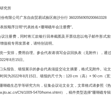
研究所
公司广东自由贸易试验区南沙分行 3602056909200663328
按顺序注明“代表姓名+珊瑚礁年会注册费”。
册费，同时将汇款银行回单截图及开票信息以电子邮件形式发给会务组（cr
具增值税专用发票者，请特别说明。
一安排，费用自理。参会代表请填写会议回执表（见附件），通过
2022年8月15日。
口头报告、墙报展示的参会代表须提交论文摘要，格式见附件。论文
，截止时间为2022年8月15日。墙报的尺寸为：120 cm（高）× 90 cm（
珊瑚礁生态学等研究方向，征集会议论文全文，文章格式请参照《热
to.ac.cn/CN/1009-5470/home.shtml），稿件类型选择“珊瑚礁专