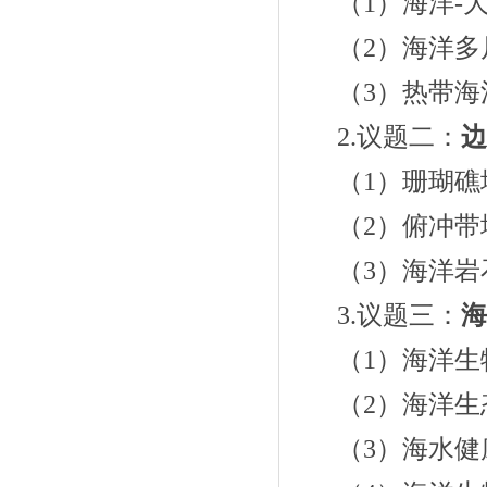
（
1
）海洋
-
（
2
）海洋多
（
3
）热带海
2.
议题二：
边
（
1
）珊瑚礁
（
2
）俯冲带
（
3
）海洋岩
3.
议题三：
海
（
1
）海洋生
（
2
）海洋生
（
3
）海水健