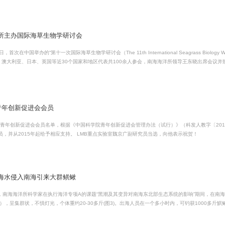
所主办国际海草生物学研讨会
的“第十一次国际海草生物学研讨会（The 11th International Seagrass Biology Workshop，简称：ISBW11）”在海南成功举行，来自中
、澳大利亚、日本、英国等近30个国家和地区代表共100余人参会，南海海洋所领导王东晓出席会议并
，设“海草床生态过程”、“海草床的生态服务功能”、“海草衰退机制”和“海草床的恢复与管理”4个专题。美国新罕布
别作“Wha...
青年创新促进会会员
青年创新促进会会员名单，根据《中国科学院青年创新促进会管理办法（试行）》（科发人教字〔201
生等391人入选2015年度中国科学院青年创新促进会会员，并从2015年起给予相应支持。 LMB重点实验室魏京广副研究员当选，向他表示祝贺！
海水侵入南海引来大群鲯鳅
南海海洋所科学家在执行海洋专项A的课题“黑潮及其变异对南海东北部生态系统的影响”期间，在南海
呈集群状，不惧灯光，个体重约20-30多斤(图3)。出海人员在一个多小时内，可钓获1000多斤鯕鳅 。据科考人员推测，特大鲯鳅群的出现，可能是
入侵南海后，导致南海东北部陆架生源要素从坡底部向海水上层涌升，维系了浮游生物（鱼类饵料）的
。西太平洋水入侵南海（黑潮...