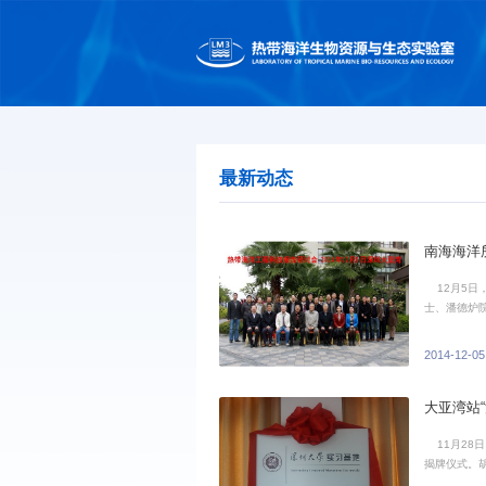
最新动态
南海海洋
12月5日
士、潘德炉
使命及开发
学部报告，报
2014-12-05
大亚湾站
11月28
揭牌仪式。
路。倪嘉缵