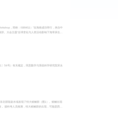
致辞。大会主题“全球变化与人类活动影响下海草床生态
什尔大学Frederick T. Short教授、南海海洋所
1〕54号）有关规定，同意数学与系统科学研究院宋永
东北部陆架水域发现了特大鲯鳅群（图1）。鲯鳅出现
西太
繁茂生长，使鲯鳅成群出现、集体捕食，该区成为具有经