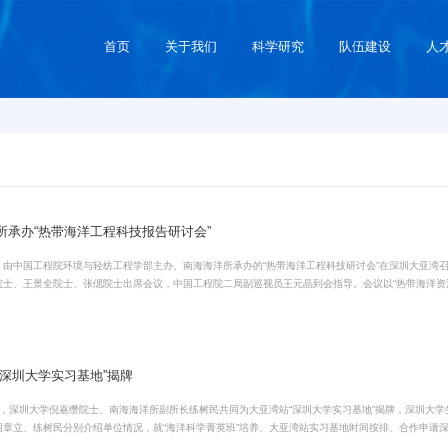
首页
关于我们
科学研究
队伍建设
人
所承办“热带海洋工程科技报告研讨会”
，由中国工程院环境与轻纺工程学部主办、南海海洋所承办的“热带海洋工程科技研讨会”在深圳大亚湾
院士、王景全院士、张偲院士出席会议，中国工程院二局副巡视员王元晶到会指导。会议以“热带海洋资
建设思路创新》特邀报告，系统讲述岛礁工程技术的历史、现状及其在维护我国国土安全方面发挥的重
告了海洋微生物的物种和代谢多...
“深圳大学实习基地”揭牌
日，深圳大学倪嘉缵院士、南海海洋所副所长练树民共同为大亚湾站“深圳大学实习基地”揭牌，深圳大
胡章立、练树民分别介绍单位情况，就“海洋科学菁英班”培养、大亚湾站实习基地时间按排、合作申请
院士对南海海洋所拥有国家级科研团队与良好野外平台表示赞赏，希望双方充分发挥各自的科研实力与