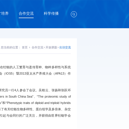
才培养
合作交流
科学传播
您当前的位置：
首页
合作交流
开放课题
出访交流
在牡蛎的人工繁育与遗传育种、物种多样性与系统
S5）暨2013亚太水产养殖大会（APA13）作
牛研究员一行4人参会了会议。吴相云、张扬和张跃环
s in South China Sea”、“The proteomic study of
和“Phenotypic traits of diploid and triploid hybrids
口头报告，集中介绍和展示了有关牡蛎生物多样性、蛋白组学及多倍体、杂交
引起与会同行的广泛关注，并获得由世界牡蛎学会