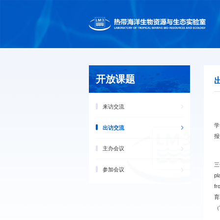
开放课题
来访交流
华
学
出访交流
主办会议
获
三位
参加会议
pl
f
育
（W