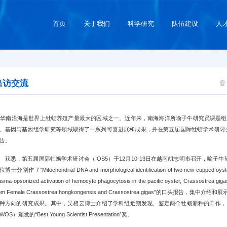
首页
关于我们
科学研究
队伍建设
人
出访交流
南沿海是世界上牡蛎养殖产量最大的区域之一。近年来，南海海洋所喻子牛研究员课题组
、基因与基因组学研究等领域取得了一系列可喜进展和成果，并在第五届国际牡蛎学术研讨会（IO
报告。
悉，第五届国际牡蛎学术研讨会（IOS5）于12月10-13日在越南胡志明市召开，喻子
博士分别作了“Mitochondrial DNA and morphological identification of two new cupped oyster
asma-opsonized activation of hemocyte phagocytosis in the pacific oyster, Crassostrea gigas”
rom Female Crassostrea hongkongensis and Crassostrea gigas”的
种方向的研究成果。其中，吴相云博士介绍了学科组近期发现、鉴定两个牡蛎新种的工作，
OS）颁发的“Best Young Scientist Presentation”奖。