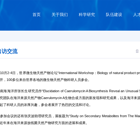
首页
关于我们
科学研究
队伍建设
人
出访交流
0月2-4日，世界微生物天然产物论坛“International Workshop：Biology of natural product
开，100多位来自世界各地的微生物天然产物科研人员参会。
海洋所张长生研究员作“Elucidation of Caerulomycin A Biosynthesis Reveal an Unusual 
究团队在海洋来源天然产物Caerulomycin A生物合成方面的新发现和研究成果，以及海
起了科研人员的浓厚兴趣，参会者展开了热烈的交流和讨论。
加会议的还有张庆波助理研究员，展板题为“Study on Secondary Metabolites from The Mari
近年来在海洋来源放线菌天然产物研究方面的进展和成果。