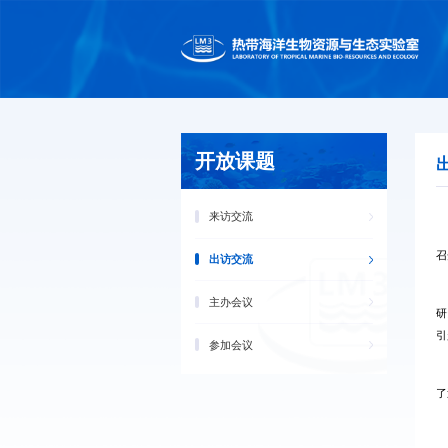
开放课题
来访交流
1
召
出访交流
南海
主办会议
研
引
参加会议
参
了