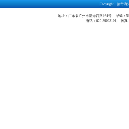
Copyright 
地址：广东省广州市新港西路164号 邮编：51
电话：020-89023101 传真：86-2