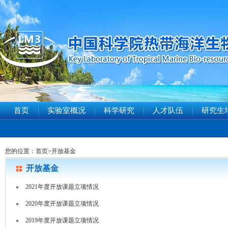
首页
实验室概况
科学研究
人才队伍
研究生
您的位置：
首页
>
开放基金
开放基金
2021年度开放课题立项情况
2020年度开放课题立项情况
2019年度开放课题立项情况