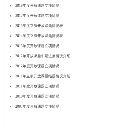
2018年度开放课题立项情况
2017年度开放课题立项情况
2015年度立项开放课题情况表
2014年度立项开放课题情况表
2013年度开放课题立项情况
2012年开放课题中期进展情况介绍
2012年度开放课题立项情况
2011年立项开放课题结题情况介绍
2011年度开放课题立项情况
2010年度开放课题立项情况
2007年度开放课题立项情况